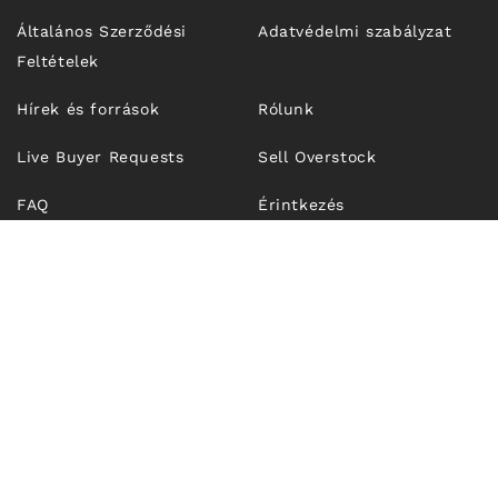
Általános Szerződési
Adatvédelmi szabályzat
Feltételek
Hírek és források
Rólunk
Live Buyer Requests
Sell Overstock
FAQ
Érintkezés
© 2026,
Unfrosen.com
| OUTFIT TECHNOLOGIES SRL, CUI
RO43274921