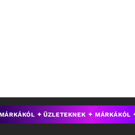
 MÁRKÁKÓL ✦
ÜZLETEKNEK ✦ MÁRKÁKÓL 