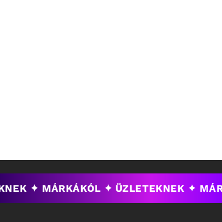
KNEK ✦ MÁRKÁKÓL ✦
ÜZLETEKNEK ✦ MÁR