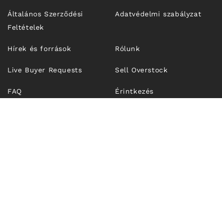
Általános Szerződési
Adatvédelmi szabályzat
Feltételek
Hírek és források
Rólunk
Live Buyer Requests
Sell Overstock
FAQ
Érintkezés
© 2026,
Unfrosen.com
| OUTFIT TECHNOLOGIES SRL, CUI
RO43274921