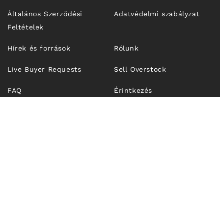
Általános Szerződési
Adatvédelmi szabályzat
Feltételek
Hírek és források
Rólunk
Live Buyer Requests
Sell Overstock
FAQ
Érintkezés
© 2026,
Unfrosen.com
| OUTFIT TECHNOLOGIES SRL, CUI
RO43274921