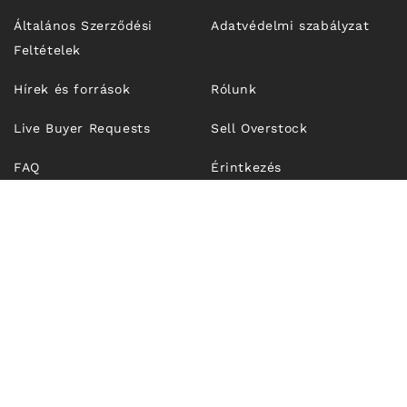
Általános Szerződési
Adatvédelmi szabályzat
Feltételek
Hírek és források
Rólunk
Live Buyer Requests
Sell Overstock
FAQ
Érintkezés
© 2026,
Unfrosen.com
| OUTFIT TECHNOLOGIES SRL, CUI
RO43274921