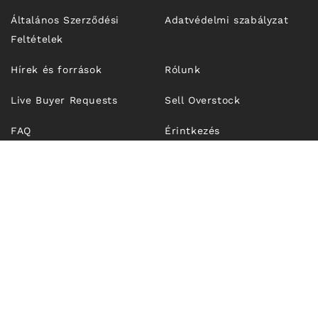
Általános Szerződési
Adatvédelmi szabályzat
Feltételek
Hírek és források
Rólunk
Live Buyer Requests
Sell Overstock
FAQ
Érintkezés
© 2026,
Unfrosen.com
| OUTFIT TECHNOLOGIES SRL, CUI
RO43274921