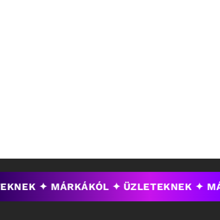
EKNEK ✦ MÁRKÁKÓL ✦
ÜZLETEKNEK ✦ M