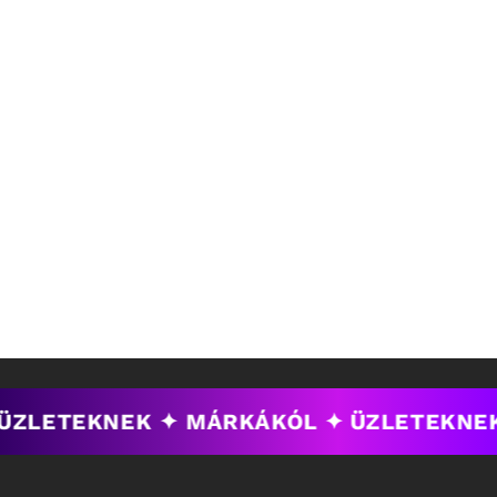
ÜZLETEKNEK ✦ MÁRKÁKÓL ✦
ÜZLETEKNE