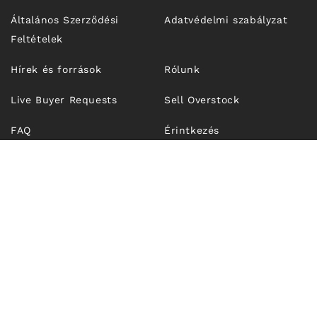
Általános Szerződési
Adatvédelmi szabályzat
Feltételek
Hírek és források
Rólunk
Live Buyer Requests
Sell Overstock
FAQ
Érintkezés
© 2026,
Unfrosen.com
| OUTFIT TECHNOLOGIES SRL, CUI
RO43274921