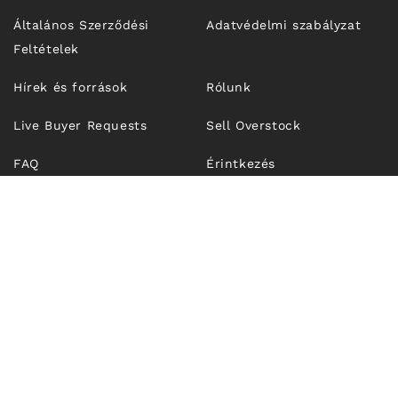
Általános Szerződési
Adatvédelmi szabályzat
Feltételek
Hírek és források
Rólunk
Live Buyer Requests
Sell Overstock
FAQ
Érintkezés
© 2026,
Unfrosen.com
| OUTFIT TECHNOLOGIES SRL, CUI
RO43274921