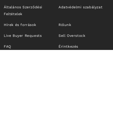
Általános Szerződési
Adatvédelmi szabályzat
Feltételek
Hírek és források
Rólunk
Live Buyer Requests
Sell Overstock
FAQ
Érintkezés
© 2026,
Unfrosen.com
| OUTFIT TECHNOLOGIES SRL, CUI
RO43274921