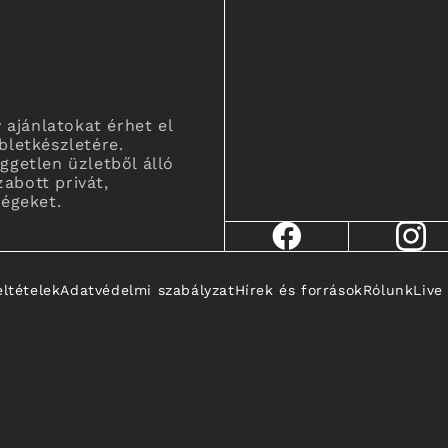
 ajánlatokat érhet el
letkészletére.
getlen üzletből álló
zabott privát,
égeket.
eltételek
Adatvédelmi szabályzat
Hírek és források
Rólunk
Live