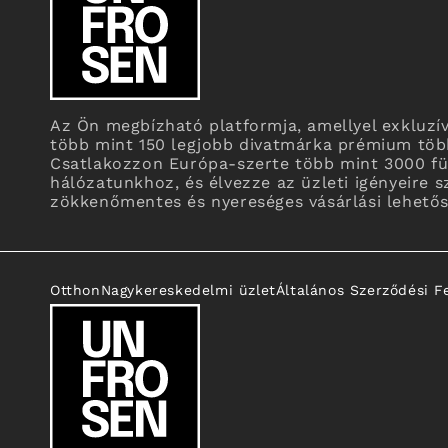
Az Ön megbízható platformja, amellyel exkluzív
több mint 150 legjobb divatmárka prémium több
Csatlakozzon Európa-szerte több mint 3000 füg
hálózatunkhoz, és élvezze az üzleti igényeire s
zökkenőmentes és nyereséges vásárlási lehetős
Otthon
Nagykereskedelmi üzlet
Általános Szerződési F