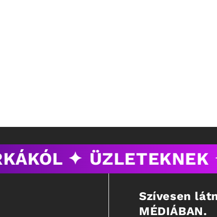
KÁKÓL ✦
ÜZLETEKNEK 
Szívesen lá
MÉDIÁBAN.