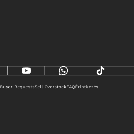
 Buyer Requests
Sell Overstock
FAQ
Érintkezés