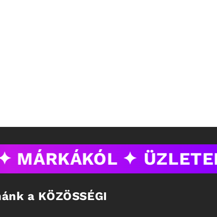
✦ MÁRKÁKÓL ✦
ÜZLETE
tnánk a KÖZÖSSÉGI